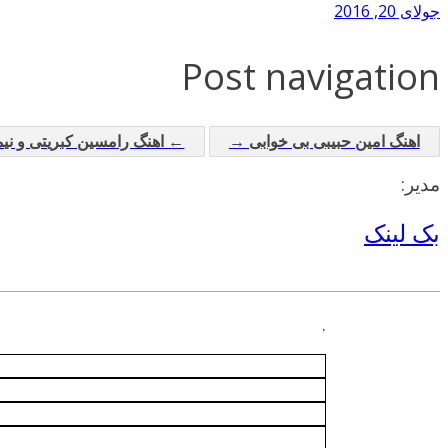
جولای 20, 2016
Post navigation
اهنگ امین حبیبی بی خوابی →
← اهنگ رامسین کبریتی و ن
مدیر:
بک لینک
.