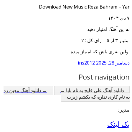
Download New Music Reza Bahram – Yar
۷ دی ۱۴۰۴
به این آهنگ امتیاز دهید
امتیاز ۳ از ۵ – رای کل : ۲
اولین نفری باش که امتیاز میده
دسامبر 28, 2025
ins2012
Post navigation
دانلود آهنگ علی قلیچ به نام بابا →
← دانلود آهنگ معین زد
به نام کاری نداره که بکشم زیرت
مدیر:
بک لینک