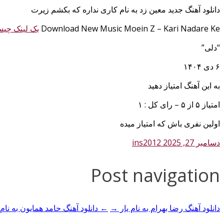
دانلود آهنگ جدید معین زد به نام کاری نداره که بکشم زیرت
Download New Music Moein Z – Kari Nadare Ke
بک لینک چی
“دلی”
۶ دی ۱۴۰۴
به این آهنگ امتیاز دهید
امتیاز ۵ از ۵ – رای کل : ۱
اولین نفری باش که امتیاز میده
دسامبر 27, 2025
ins2012
Post navigation
دانلود آهنگ رضا بهرام به نام یار →
← دانلود آهنگ حامد همایون به نام