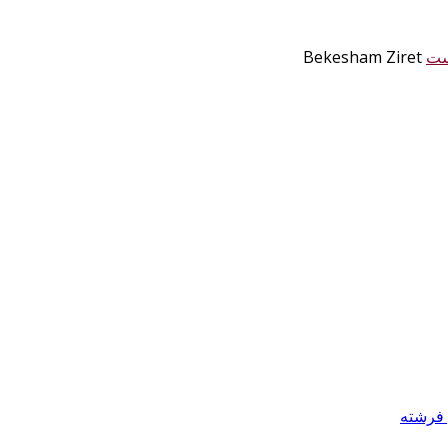
ست
Bekesham Ziret
 فرشته