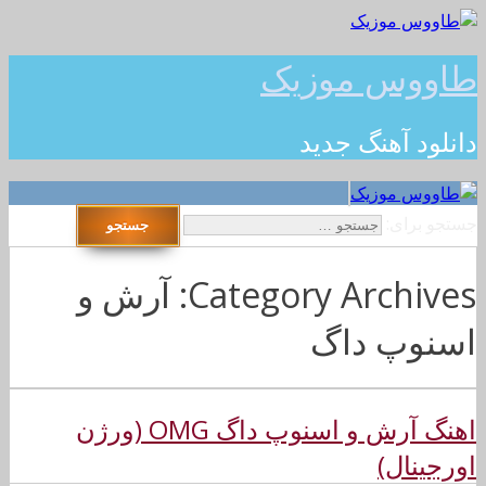
طاووس موزیک
دانلود آهنگ جدید
جستجو برای:
Category Archives: آرش و
اسنوپ داگ
اهنگ آرش و اسنوپ داگ OMG (ورژن
اورجینال)