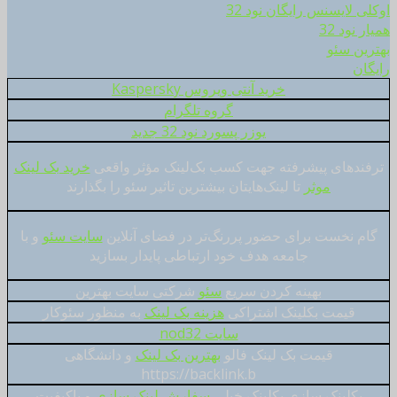
اوکلی لایسنس رایگان نود 32
همیار نود 32
بهترین سئو
رایگان
خرید آنتی ویروس Kaspersky
گروه تلگرام
یوزر پسورد نود 32 جدید
ترفندهای پیشرفته جهت کسب بک‌لینک مؤثر واقعی
خرید بک لینک
موثر
تا لینک‌هایتان بیشترین تاثیر سئو را بگذارند
گام نخست برای حضور پررنگ‌تر در فضای آنلاین
سایت سئو
و با
جامعه هدف خود ارتباطی پایدار بسازید
بهینه کردن سریع
سئو
شرکتی سایت بهترین
قیمت بکلینک اشتراکی
هزینه بک لینک
به منظور سئوکار
سایت nod32
قیمت بک لینک فالو
بهترین بک لینک
و دانشگاهی
https://backlink.b
بکلینک سازی بکلینک خیلی
سفارش لینک سازی
و باکیفیت