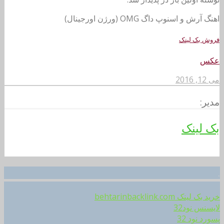
اهنگ آرش و اسنوپ داگ OMG (ورژن اورجینال)
فروش بک لینک
عکس
می 12, 2016
مدیر:
بک لینک
.
خرید بک لینک behtarinbacklink.com
لایسنس نود32
پسورد نود 32