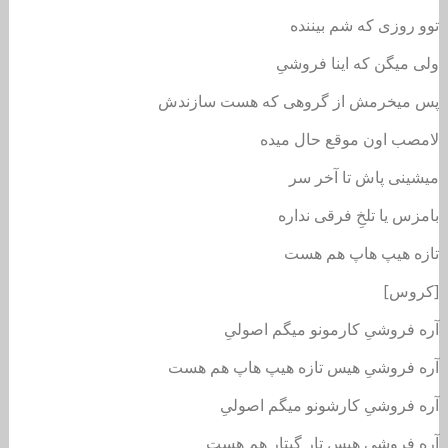
توو روزی که شم بیننده
ولی میگن که اینا فروشیِ
پس میخرمش از گروهی که هست سازندش
لامصب اون موقع حال میده
میشینی پاش تا آخر سر
بامزس یا تلخِ فرقی نداره
تازه هیپ هاپ هم هست
[کروس]
آره فروشیِ کارمونو میگم اصولیِ
آره فروشیِ هیس تازه هیپ هاپ هم هست
آره فروشیِ کارشونو میگم اصولیِ
آره فروشیِ هیس تارِ گیتار هم هست