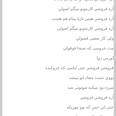
آره فروشیِ کارمونو میگم اصولیِ
آره فروشیِ هیس تازه بیتام هم هست
آره فروشیِ کارشونو میگم اصولیِ
ولی کار بعضی فضولیِ
مث خروسی که صبحا قوقولیِ
[ورس دو]
فروشیِ فروشیِ حتی لباسی که چروکیده
توویِ دست معتاد اتو میشه
میره دود میکنه شوتوتی شه
آره فروشیِ فروشیِ
حتی این حس که توو موزیکه