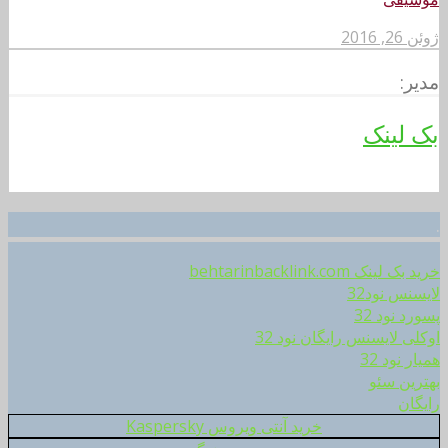
ژوئن 26, 2016
مدیر:
بک لینک
.
خرید بک لینک behtarinbacklink.com
لایسنس نود32
پسورد نود 32
اوکلی لایسنس رایگان نود 32
همیار نود 32
بهترین سئو
رایگان
خرید آنتی ویروس Kaspersky