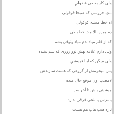
ولی کار بعضی فضولیِ
مثِ خروسی که صبحا قوقولیِ
اه خطا میشه کوکولیِ
دم میره بالا مث خطوطی
که از قلم میاد بدم میاد وثوقی بشم
ولی دارم علاقه بهش توو روزی که شم بیننده
ولی میگن که اینا فروشیِ
پس میخرمش از گروهی که هست سازندش
لامصب اون موقع حال میده
میشینی پاش تا آخر سر
بامزس یا تلخی فرقی نداره
تازه هیپ هاپ هم هست