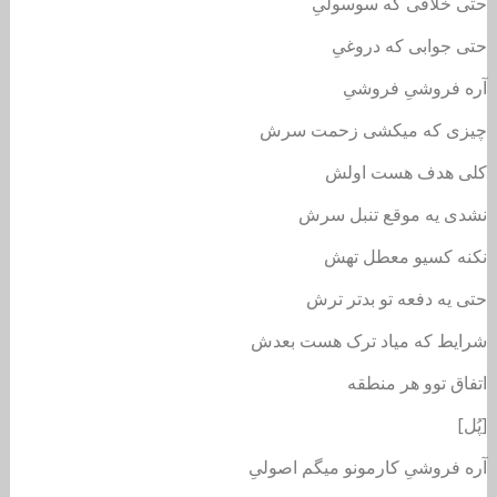
حتی خلافی که سوسولیِ
حتی جوابی که دروغیِ
آره فروشیِ فروشیِ
چیزی که میکشی زحمت سرش
کلی هدف هست اولش
نشدی یه موقع تنبل سرش
نکنه کسیو معطل تهش
حتی یه دفعه تو بدتر ترش
شرایط که میاد ترک هست بعدش
اتفاق توو هر منطقه
[پُل]
آره فروشیِ کارمونو میگم اصولیِ