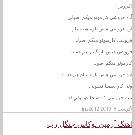
[کروس]
آره فروشیِ کارمونو میگم اصولیِ
آره فروشیِ هیس تازه هیپ هاپ
فروشیِ کارشونو میگم اصولیِ
فروشیِ هیس تارِ گیتار هم هست
کارمونو میگم اصولیِ
آره فروشیِ هیس تازه بیتام هم هست
ولی کار بعضیا فضولیِ
مث خروسی که صبحا قوقولیِ اه
آگوست 6, 2019
ins2012
اهنگ آرمین لوکاس جنگل رپ