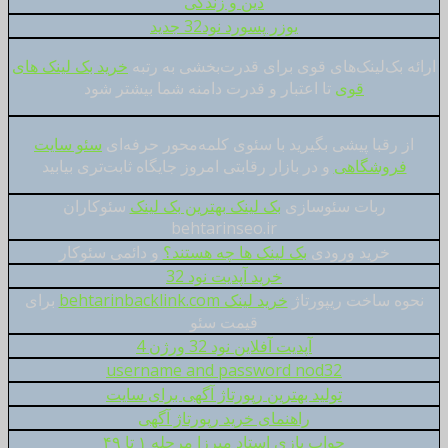
دین و زندگی
یوزر پسورد نود32 جدید
ارائه بک‌لینک‌های قوی برای قدرت‌بخشی به رتبه
خرید بک لینک های
قوی
تا اعتبار و قدرت دامنه شما بیشتر شود
از رقبا پیشی بگیرید با سئوی کلمه‌محور حرفه‌ای
سئو سایت
فروشگاهی
و در بازار رقابتی امروز جایگاه ثابت‌تری بیابید
ربات سئوسازی
بک لینک بهترین بک لینک
سئوکاران
behtarinseo.ir
خرید ورودی
بک لینک ها چه هستند؟
و دائمی سئوکار
خرید آپدیت نود 32
نحوه ساخت ریپورتاژ
خرید لینک behtarinbacklink.com
برای
قیمت سئو
آپدیت آفلاین نود 32 ورژن 4
username and password nod32
تولید بهترین رپورتاژ آگهی برای سایت
راهنمای خرید رپورتاژ آگهی
جواب بازی استاد میرزا مرحله ۱ تا ۴۹