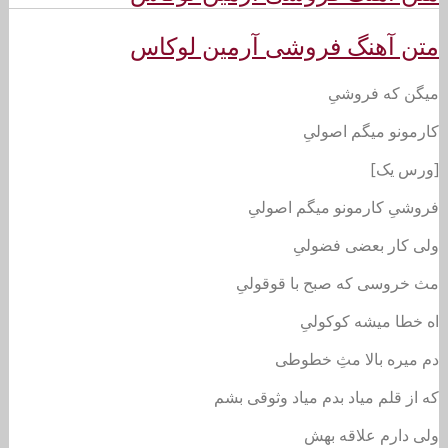
متن آهنگ فروشی آرمین لوکاس
میگن که فروشیِ
کارمونو میگم اصولیِ
[ورس یک]
فروشیِ کارمونو میگم اصولیِ
ولی کار بعضی فضولیِ
مث خروسی که صبح با قوقولیِ
اه خطا میشه کوکولیِ
دم میره بالا مثِ خطوطی
که از قلم میاد بدم میاد وثوقی بشم
ولی دارم علاقه بهش