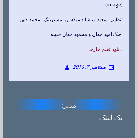
(image)
تنظیم : سعید ساشا / میکس و مسترینگ : محمد کلهر
اهنگ امید جهان و محمود جهان حبیبه
دانلود فیلم خارجی
سپتامبر 7, 2016
مدیر:
بک لینک