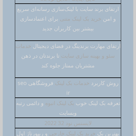
ارتقای برند سایت با لینک‌سازی رسانه‌ای سریع
و امن
خرید بک لینک متنی
برای اعتمادسازی
بیشتر بین کاربران جدید
ارتقای مهارت برندینگ در فضای دیجیتال
خدمات
سئو و بهینه سازی سایت
تا برندتان در ذهن
مشتریان ممتاز جلوه کند
روش کاربرد
خدمات بک لینک
فروشگاهی seo
ir
تعرفه بک لینک خوب
بک لینک انبوه
و دائمی رتبه
وبسایت
لایسنس نود 32 2022
بهترین بک
خرید بک لینک خارجی
و ریپورتاژ اول