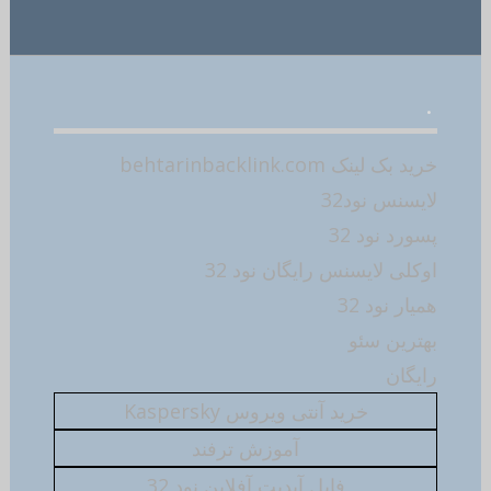
.
خرید بک لینک behtarinbacklink.com
لایسنس نود32
پسورد نود 32
اوکلی لایسنس رایگان نود 32
همیار نود 32
بهترین سئو
رایگان
خرید آنتی ویروس Kaspersky
آموزش ترفند
فایل آپدیت آفلاین نود 32