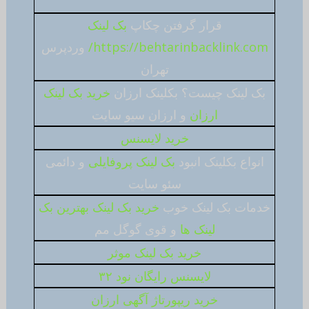
قرار گرفتن چکاپ
بک لینک
https://behtarinbacklink.com/
وردپرس
تهران
بک لینک چیست؟ بکلینک ارزان
خرید بک لینک
ارزان
و ارزان سیو سایت
خرید لایسنس
انواع بکلینک انبود
بک لینک پروفایلی
و دائمی
سئو سایت
خدمات بک لینک خوب
خرید بک لینک بهترین بک
لینک ها
و قوی گوگل مم
خرید بک لینک موثر
لایسنس رایگان نود ۳۲
خرید ریپورتاژ آگهی ارزان