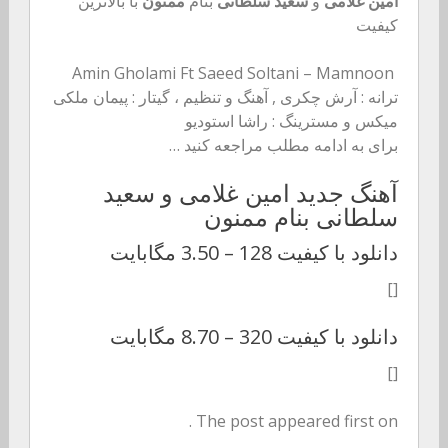
امین غلامی
و
سعید سلطانی
بنام
ممنون
با بالاترین
کیفیت
Amin Gholami Ft Saeed Soltani – Mamnoon
ترانه : آرش چکری , آهنگ و تنظیم ، گیتار : پیمان ملکی
میکس و مسترینگ : راشا استودیو
برای به ادامه مطلب مراجعه کنید …
آهنگ جدید امین غلامی و سعید
سلطانی بنام ممنون
دانلود با کیفیت 128 –
3.50 مگابایت
[]
دانلود با کیفیت 320 –
8.70 مگابایت
[]
The post appeared first on .