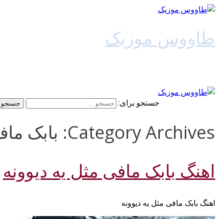
طاووس موزیک
دانلود آهنگ جدید
جستجو برای:
Category Archives: بابک مافی
اهنگ بابک مافی مثل یه دیوونه
اهنگ بابک مافی مثل یه دیوونه