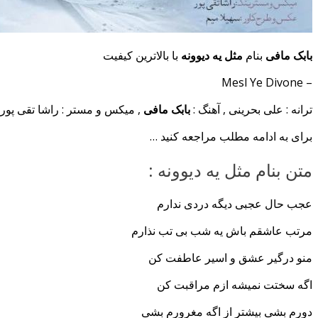
بابک مافی
بنام
مثل یه دیوونه
با بالاترین کیفیت
– Mesl Ye Divone
ترانه : علی بحرینی , آهنگ :
بابک مافی
, میکس و مستر : راشا تقی پور
برای به ادامه مطلب مراجعه کنید …
متن بنام مثل یه دیوونه :
عجب حال عجبی دیگه دردی ندارم
مرتب عاشقم باش یه شب بی تب نذارم
منو درگیر عشق و اسیر عاطفت کن
اگه سختت نمیشه ازم مراقبت کن
دورم بشی بیشتر از اگه مغرورم بشی