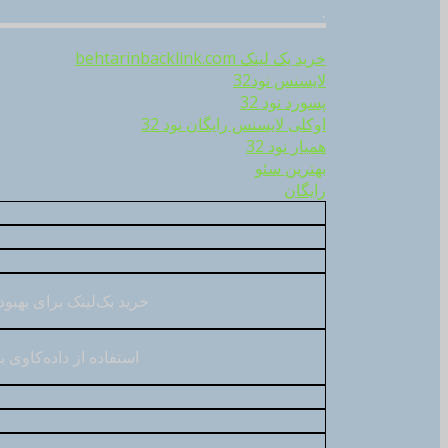
.
خرید بک لینک behtarinbacklink.com
لایسنس نود32
پسورد نود 32
اوکلی لایسنس رایگان نود 32
همیار نود 32
بهترین سئو
رایگان
خرید بک‌لینک برای بهبود شاخص‌
استفاده از داده‌کاوی 