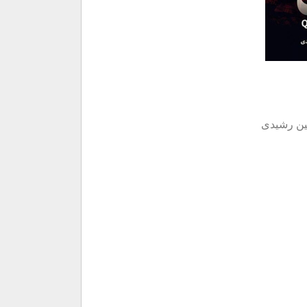
هین رشیدی