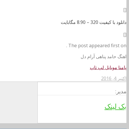
[]
دانلود با کیفیت 320 –
8.90 مگابایت
[]
The post appeared first on .
اهنگ حامد پناهی آرام دل
پامنا موبایل لپ تاپ
اکتبر 4, 2016
مدیر:
بک لینک