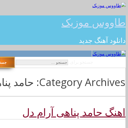
طاووس موزیک
دانلود آهنگ جدید
جستجو برای:
Category Archives: حامد پناهی
اهنگ حامد پناهی آرام دل