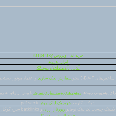
خرید آنتی ویروس Kaspersky
ابزار اندروید
آخرین آپدیت آفلاین نود 32
های E‑E‑A‑T سئو
سفارش لینک سازی
و اعتماد موتور جستجو 
برای پیش‌بینی روندها
روش های بهینه سازی سایت
تا پیش از رقبا به ر
شرکت کاربرد
خرید بک لینک موثر
pdf seo.ir
بکلینک چیست بک لینک نوفالو
رپورتاژ ارزان
و backlinks سرچ گوگل
خرید لایسنس نود ۳۲