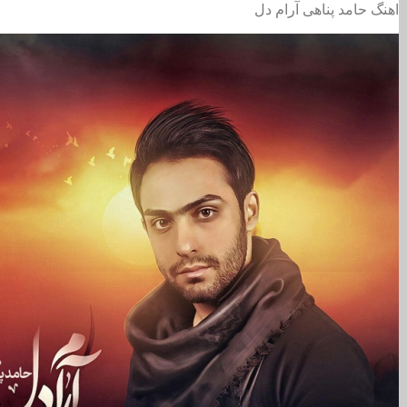
اهنگ حامد پناهی آرام دل