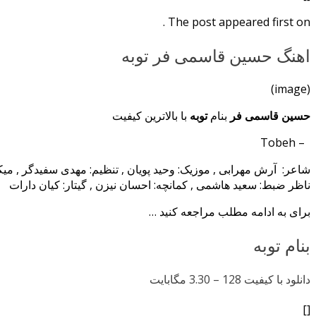
The post appeared first on .
اهنگ حسین قاسمی فر توبه
(image)
حسین قاسمی فر
بنام
توبه
با بالاترین کیفیت
– Tobeh
شاعر: آرش مهرابی , موزیک: وحید پویان , تنظیم: مهدی سفیدگر , می
ناظر ضبط: سعید هاشمی , کمانچه: احسان نیزن , گیتار: کیان دارات
برای به ادامه مطلب مراجعه کنید …
بنام توبه
دانلود با کیفیت 128 –
3.30 مگابایت
[]