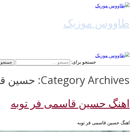
طاووس موزیک
دانلود آهنگ جدید
جستجو برای:
Category Archives: حسین قاسمی فر
اهنگ حسین قاسمی فر توبه
اهنگ حسین قاسمی فر توبه