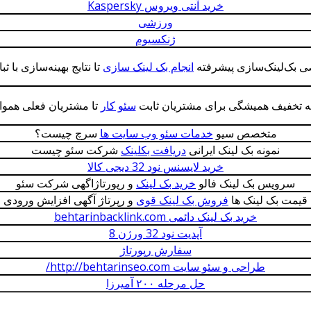
خرید آنتی ویروس Kaspersky
ورزشی
ژنکسیوم
ی بک‌لینک‌سازی پیشرفته
انجام بک لینک سازی
تا نتایج بهینه‌سازی با 
مه تخفیف همیشگی برای مشتریان ثابت
سئو کار
تا مشتریان فعلی هموار
متخصص سیو
خدمات سئو وب سایت ها
سرچ چیست؟
نمونه بک لینک ایرانی
دریافت بکلینک
شرکت سئو چیست
خرید لایسنس نود 32 دیجی کالا
سرویس بک لینک فالو
خرید بک لینک
و رپورتاژاگهی شرکت سئو
قیمت بک لینک ها
فروش بک لینک قوی
و رپرتاژ آگهی افزایش ورودی
خرید بک لینک دائمی behtarinbacklink.com
آپدیت نود 32 ورژن 8
سفارش رپورتاژ
طراحی و سئو سایت http://behtarinseo.com/
حل مرحله ۲۰۰ آمیرزا