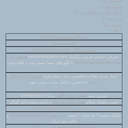
لایسنس نود32
پسورد نود 32
اوکلی لایسنس رایگان نود 32
همیار نود 32
بهترین سئو
رایگان
خرید آنتی ویروس Kaspersky
کتابخانه فرهنگ
لایسنس رایگان eset internet security
معرفی خدمات فروش بک‌لینک behtarinbacklink com
فروش بک
لینک behtarinbacklink com
تا آگهی‌های شما بیشتر دیده و کلیک شوند
ایجاد سری مقالات تخصصی برای اعتبارسازی
بهترین شرکت سئو
سایت
تا تخصص و اعتبار سایت بیشتر شود
فروش سیو
انتشار رپورتاژ اگهی
رنک behtarinseo ir
قیمت بکلینک نوفالو
قیمت ایجاد بک لینک
و دائمی صفحه اول گوگل
خرید لایسنس eset endpoint security
بکلینک چیست؟ بک لینک با کیفیت
خرید لینک behtarinbacklink.com
و
عالی سئو ایران
eset internet security لایسنس رایگان