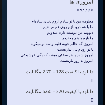
امروزی ها
♫♫♫♫♫♫
معلومه من با تو شادم آرومِ دنیای ساده‌ام
ما با هم درو بازم روی غم میبندیم
دیوونم من دوست دارم میدونم
ما بازم با هم م
خندیم
امروز اگه حالم خوبه قلبم واسه تو میکوبه
با تو رویام بی اندازه‌ست
امروز شده با هر سختی میشه که بگی خوشبختی
امروز یه روز تازه‌ست
دانلود با کیفیت 128 –
2.70 مگابایت
[]
دانلود با کیفیت 320 –
6.60 مگابایت
[]