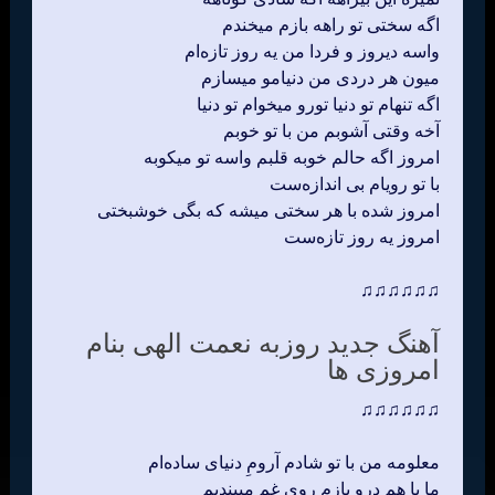
اگه سختی تو راهه بازم میخندم
واسه دیروز و فردا من یه روز تازه‌ام
میون هر دردی من دنیامو میسازم
اگه تنهام تو دنیا تورو میخوام تو دنیا
آخه وقتی آشوبم من با تو خوبم
امروز اگه حالم خوبه قلبم واسه تو میکوبه
با تو رویام بی اندازه‌ست
امروز شده با هر سختی میشه که بگی خوشبختی
امروز یه روز تازه‌ست
♫♫♫♫♫♫
آهنگ جدید روزبه نعمت الهی بنام
امروزی ها
♫♫♫♫♫♫
معلومه من با تو شادم آرومِ دنیای ساده‌ام
ما با هم درو بازم روی غم میبندیم