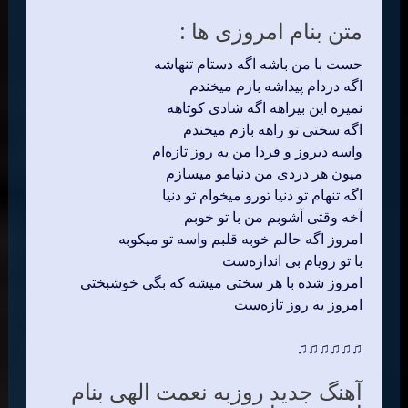
متن بنام امروزی ها :
حست با من باشه اگه دستام تنهاشه
اگه دردام پیداشه بازم میخندم
نمیره این بیراهه اگه شادی کوتاهه
اگه سختی تو راهه بازم میخندم
واسه دیروز و فردا من یه روز تازه‌ام
میون هر دردی من دنیامو میسازم
اگه تنهام تو دنیا تورو میخوام تو دنیا
آخه وقتی آشوبم من با تو خوبم
امروز اگه حالم خوبه قلبم واسه تو میکوبه
با تو رویام بی اندازه‌ست
امروز شده با هر سختی میشه که بگی خوشبختی
امروز یه روز تازه‌ست
♫♫♫♫♫♫
آهنگ جدید روزبه نعمت الهی بنام