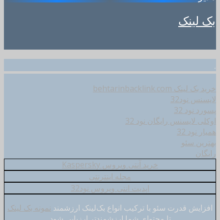
بک لینک
.
خرید بک لینک behtarinbacklink.com
لایسنس نود32
پسورد نود 32
اوکلی لایسنس رایگان نود 32
همیار نود 32
بهترین سئو
رایگان
خرید آنتی ویروس Kaspersky
مجله اینترنتی
اپدیت انتی ویروس نود32
افزایش قدرت سئو با ترکیب انواع بک‌لینک ارزشمند
نمونه بک لینک
تا محتوای شما ارزشمندتر ارزیابی شود