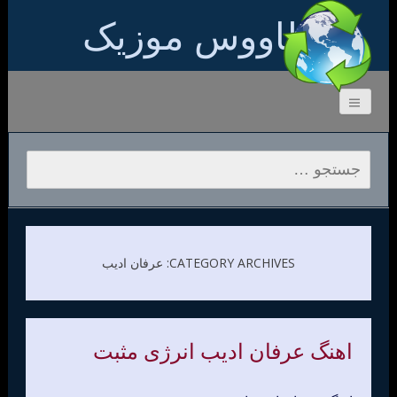
طاووس موزیک
جستجو برای:
CATEGORY ARCHIVES: عرفان ادیب
اهنگ عرفان ادیب انرژی مثبت