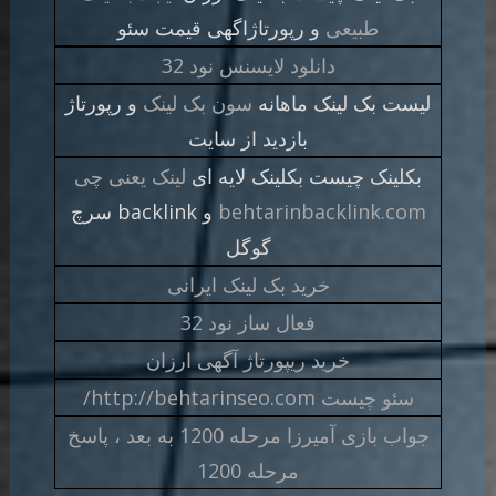
طبیعی
و رپورتاژاگهی قیمت سئو
دانلود لایسنس نود 32
لیست بک لینک ماهانه
سون بک لینک
و رپورتاژ
بازدید از سایت
بکلینک چیست بکلینک لایه ای
لینک یعنی چی
behtarinbacklink.com
و backlink سرچ
گوگل
خرید بک لینک ایرانی
فعال ساز نود 32
خرید ریپورتاژ آگهی ارزان
سئو چیست http://behtarinseo.com/
جواب بازی آمیرزا مرحله 1200 به بعد ، پاسخ
مرحله 1200