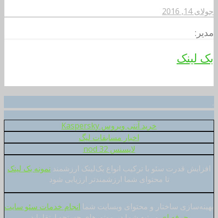
جولای 14, 2016
مدیر:
بک لینک
.
خرید آنتی ویروس Kaspersky
اخبار مسابقات لیگ
لایسنس nod 32
افزایش قدرت سئو با ترکیب انواع بک‌لینک ارزشمند
نمونه بک لینک
تا محتوای شما ارزشمندتر ارزیابی شود
بهینه‌سازی ساختار و محتوای وبسایت شما
انجام خدمات سئو سایت
حرفه ای
و رتبه شما در موتورهای جستجو ارتقا یابد