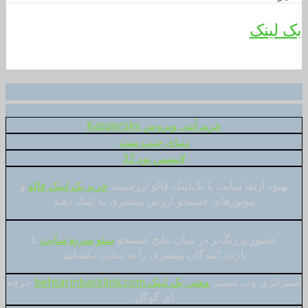
بک لینک
.
خرید آنتی ویروس Kaspersky
دنیای چیپ ست
لانسس نود 32
بهبود ارتقا سایت با بک‌لینک فالو ارزشمند
خرید بک لینک فالو
و
موتورهای جستجو ارزش بیشتری به لینک دهند
حضور پررنگ‌تر در میان نتایج جستجو
سئو سریع سایت
تا
بازدیدکنندگان بیشتری را به سایت بکشانید
استراتژی وب مستر
معنی بک لینک behtarinbacklink.com
حرفه
ای گوگل