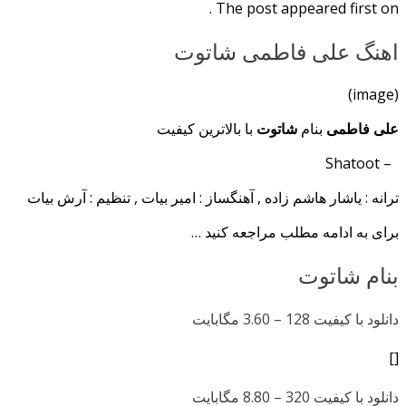
The post appeared first on .
اهنگ علی فاطمی شاتوت
(image)
علی فاطمی
بنام
شاتوت
با بالاترین کیفیت
– Shatoot
ترانه : یاشار هاشم زاده , آهنگساز : امیر بیات , تنظیم : آرش بیات
برای به ادامه مطلب مراجعه کنید …
بنام شاتوت
دانلود با کیفیت 128 –
3.60 مگابایت
[]
دانلود با کیفیت 320 –
8.80 مگابایت