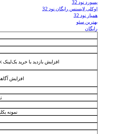
پسورد نود 32
اوکلی لایسنس رایگان نود 32
همیار نود 32
بهترین سئو
رایگان
افزایش بازدید با خرید بک‌لینک behtarinbacklink سریع
افزایش آگاه
ت
نمونه بکل