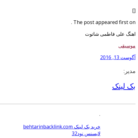
[]
The post appeared first on .
اهنگ علی فاطمی شاتوت
موسیقی
آگوست 13, 2016
مدیر:
بک لینک
.
خرید بک لینک behtarinbacklink.com
لایسنس نود32