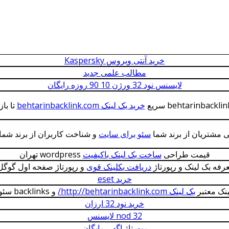
خرید آنتی ویروس Kaspersky
مطالب علمی جدید
لایسنس نود 32 ورژن 10 90 روزه رایگان
خرید بک لینک behtarinbacklink.com
تا با
ی مشتریان از برند شما
سئو برای سایت
و شناخت کاربران از برند شما 
قیمت طراحی
ساخت بک لینک باکیفیت
wordpress تهران
عرفه بک لینک و رپورتاژ
دریافت بکلینک قوی
و رپورتاژ صفحه اول گوگل
خرید eset
ینک معتبر
بک لینک http://behtarinbacklink.com/
و backlinks سئوی سایت
خرید نود 32 ارزان
nod 32 لایسنس
رپورتاژ اگهی رایگان