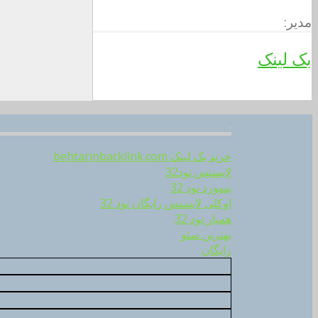
مدیر:
بک لینک
.
خرید بک لینک behtarinbacklink.com
لایسنس نود32
پسورد نود 32
اوکلی لایسنس رایگان نود 32
همیار نود 32
بهترین سئو
رایگان