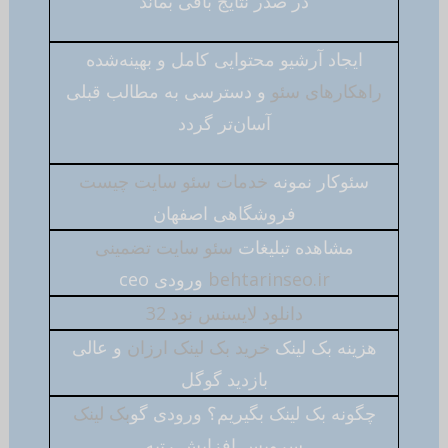
در صدر نتایج باقی بماند
ایجاد آرشیو محتوایی کامل و بهینه‌شده
راهکارهای سئو
و دسترسی به مطالب قبلی
آسان‌تر گردد
سئوکار نمونه
خدمات سئو سایت چیست
فروشگاهی اصفهان
مشاهده تبلیغات
سئو سایت تضمینی
behtarinseo.ir
ورودی ceo
دانلود لایسنس نود 32
هزینه بک لینک
خرید بک لینک ارزان
و عالی
بازديد گوگل
چگونه بک لینک بگیریم؟ ورودی گو
بک لینک
سرویس افزایش رتبه