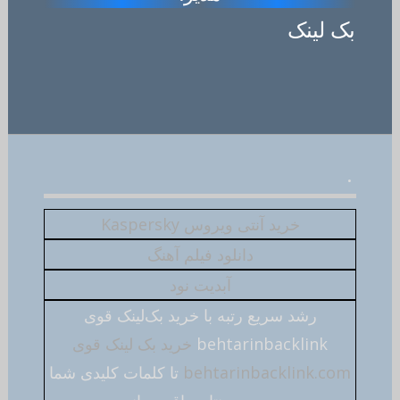
بک لینک
.
خرید آنتی ویروس Kaspersky
دانلود فیلم آهنگ
آبدیت نود
رشد سریع رتبه با خرید بک‌لینک قوی
behtarinbacklink
خرید بک لینک قوی
behtarinbacklink.com
تا کلمات کلیدی شما