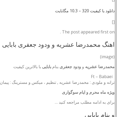
دانلود با کیفیت 320 –
10.3 مگابایت
[]
The post appeared first on .
اهنگ محمدرضا عشریه و ودود جعفری بابایی
(image)
محمدرضا عشریه
و
ودود جعفری
بنام
بابایی
با بالاترین کیفیت
Ft – Babaei
ترانه و ملودی : محمدرضا عشریه , تنظیم ، میکس و مسترینگ : پیما
ویژه ماه محرم و ایام سوگواری
برای به ادامه مطلب مراجعه کنید …
و بنام بابایی