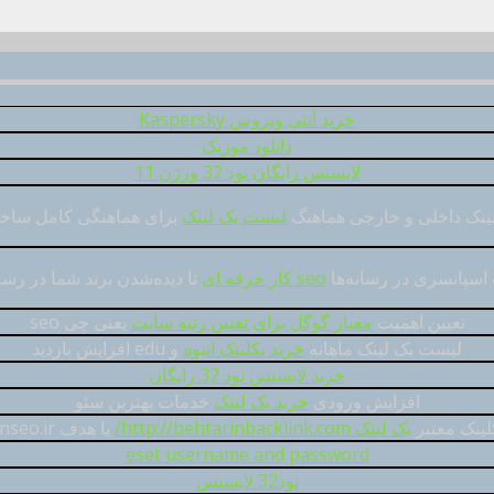
خرید آنتی ویروس Kaspersky
دانلود موزیک
لایسنس رایگان نود 32 ورژن 11
ینک داخلی و خارجی هماهنگ
لیست بک لینک
برای هماهنگی کامل ساخت
ت اسپانسری در رسانه‌ها
seo کار حرفه ای
تا دیده‌شدن برند شما در رسا
تعیین اهمیت
معیار گوگل برای تعیین رتبه سایت
یعنی چی seo
لیست بک لینک ماهانه
خرید بکلینک انبوه
و edu افزايش بازديد
خرید لایسنس نود 32 رایگان
افزایش ورودی
خرید بک لینک
خدمات بهترین سئو
لینک معتبر
بک لینک http://behtarinbacklink.com/
با هدف behtarinseo.ir
eset username and password
نود32 لایسنس