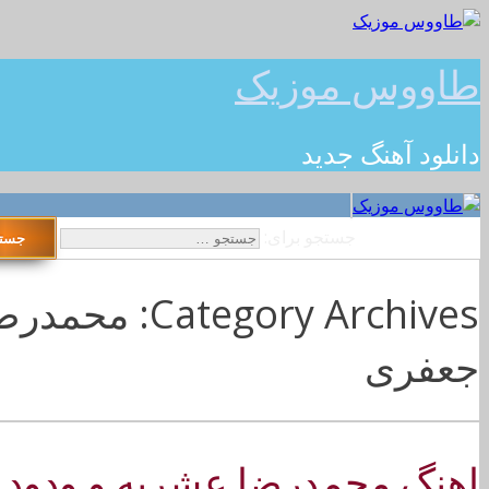
طاووس موزیک
دانلود آهنگ جدید
جستجو برای:
tegory Archives
جعفری
اهنگ محمدرضا عشریه و ودود ج