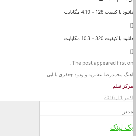
دانلود با کیفیت 128 –
4.10 مگابایت
[]
دانلود با کیفیت 320 –
10.3 مگابایت
[]
The post appeared first on .
اهنگ محمدرضا عشریه و ودود جعفری بابایی
مرکز فیلم
اکتبر 11, 2016
مدیر:
بک لینک