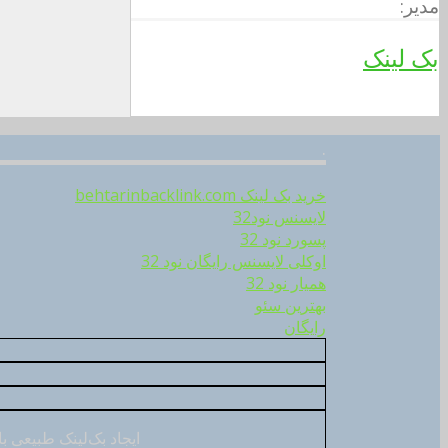
مدیر:
بک لینک
.
خرید بک لینک behtarinbacklink.com
لایسنس نود32
پسورد نود 32
اوکلی لایسنس رایگان نود 32
همیار نود 32
بهترین سئو
رایگان
ایجاد بک‌لینک طبیعی با