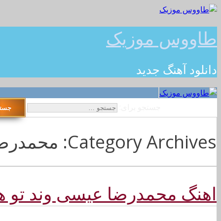
طاووس موزیک
دانلود آهنگ جدید
جستجو برای:
Category Archives: محمدرضا عیسی وند
اهنگ محمدرضا عیسی وند تو ه