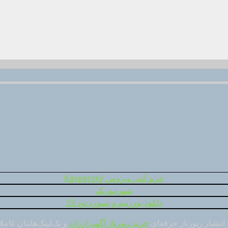
خرید آنتی ویروس Kaspersky
شهرموزیک
دانلود یوزرنیم و پسورد نود 32
 انتشار رپورتاژ حرفه‌ای
خرید رپورتاژ آگهی ارزان
و بک‌لینک‌هایتان کامل