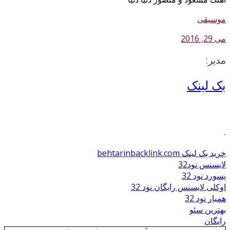
موسیقی
می 29, 2016
مدیر:
بک لینک
.
خرید بک لینک behtarinbacklink.com
لایسنس نود32
پسورد نود 32
اوکلی لایسنس رایگان نود 32
همیار نود 32
بهترین سئو
رایگان