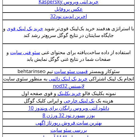
خرید آنتی ویروس Kaspersky
عکس پروفایل
اخرین اپدیت نود32
با استراتژی هدفمند خرید بک‌لینک قوی‌تر شوید
خرید بک لینک قوی
و
جایگاه سایتتان در نتایج گوگل سریع‌تر رشد کند
استفاده از داده ساخت‌یافته برای محتوای غنی
سئو فنی سایت
و
صفحات شما در نتایج غنی گوگل نمایش یابد
سئوکار وبمستر
قیمت سئو سایت
تیم behtarinseo
انجام بک لینک اشتراکی
خرید بک لینک دائمی
به منظور سئوی سایت
لایسنس nod32
نمونه بکلینک فالو
خرید بکلینک
و قوی صفحه اول
هزینه بک
بک لینک خارجی
و ایرانی کلیک گوگل
دانلود آنتی ویروس رایگان برای ویندوز 10
یوزر پسورد نود 32 ورژن 8
بهترین سایت فروش رپورتاژ اگهی
بررسی سئو سایت