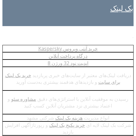
بک لینک
.
خرید آنتی ویروس Kaspersky
درگاه پرداخت آنلاین
اپدیت نود 32 ورژن 8
دریافت لینک‌های معتبر از سایت‌های خبری پربازدید
خرید بک لینک
برای سایت
و بازدیدهای هدفمند بیشتری به‌دست آورید
رسیدن به موفقیت آنلاین با استراتژی‌های دقیق
مشاوره سئو
و
اعتماد بیشتری نزد مشتریان آنلاین کسب کنید
انواع مدیریت
هزینه بک لینک
شرکتی مشهد
شرکت بک لینک لایه ای
خرید پکیج بک لینک
و رپورتاژآگهی افزایش
بازدید