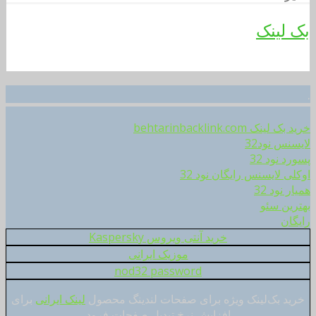
بک لینک
.
خرید بک لینک behtarinbacklink.com
لایسنس نود32
پسورد نود 32
اوکلی لایسنس رایگان نود 32
همیار نود 32
بهترین سئو
رایگان
خرید آنتی ویروس Kaspersky
موزیک ایرانی
nod32 password
خرید بک‌لینک ویژه برای صفحات لندینگ محصول
لینک ایرانی
برای
افزایش نرخ تبدیل صفحات فرود