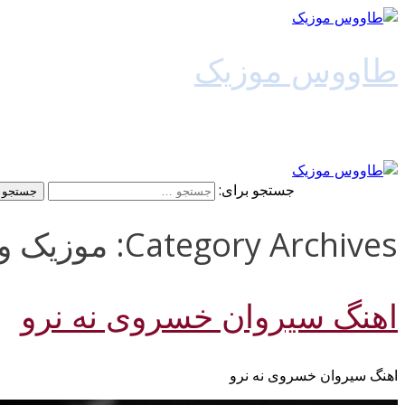
طاووس موزیک
دانلود آهنگ جدید
جستجو برای:
Category Archives: موزیک ویدیو سیروان خسروی
اهنگ سیروان خسروی نه نرو
اهنگ سیروان خسروی نه نرو