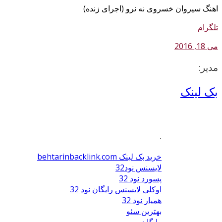
اهنگ سیروان خسروی نه نرو (اجرای زنده)
تلگرام
می 18, 2016
مدیر:
بک لینک
.
خرید بک لینک behtarinbacklink.com
لایسنس نود32
پسورد نود 32
اوکلی لایسنس رایگان نود 32
همیار نود 32
بهترین سئو