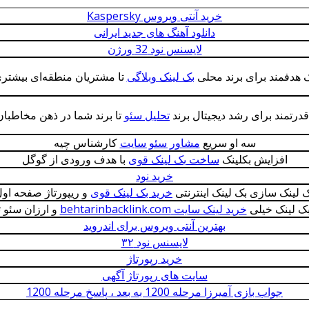
خرید آنتی ویروس Kaspersky
دانلود آهنگ های جدید ایرانی
لایسنس نود 32 ورژن
 هدفمند برای برند محلی
بک لینک وبلاگی
تا مشتریان منطقه‌ای بیشتر
درتمند برای رشد دیجیتال برند
تحلیل سئو
تا برند شما در ذهن مخاطبان 
سه او سریع
مشاور سئو سایت
کارشناس چیه
افزایش بکلینک
ساخت بک لینک قوی
با هدف ورودی از گوگل
خرید نود
 لینک سازی بک لینک اینترنتی
خرید بک لینک قوی
و ریپورتاژ صفحه او
 لینک خیلی
خرید لینک سایت behtarinbacklink.com
و ارزان سئو 
بهترین آنتی ویروس برای اندروید
لایسنس نود ۳۲
خرید رپورتاژ
سایت های رپورتاژ آگهی
جواب بازی آمیرزا مرحله 1200 به بعد ، پاسخ مرحله 1200