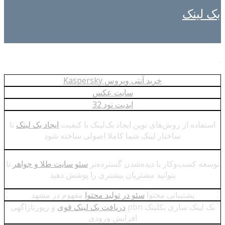
بک لینک
.
خرید آنتی ویروس Kaspersky
سایت عکس
ابديت نود 32
استفاده از روش‌های نوین ایجاد بک‌لینک با کیفیت
ایجاد بک لینک
تا
ساختار لینک شما کاملا اصولی ساخته شود
توسعه کسب‌وکار با دیده‌شدن گسترده‌تر
سئو سایت طلا و جواهر
تا
بتوانید مشتریان بیشتری را پوشش دهید
پشتیبانی محتوا
سئو در تولید محتوا
مفهوم در مشهد
بک لینک سازی بکلینک pbn
دریافت بک لینک قوی
و رپورتاژاگهی
افزایش ورودی