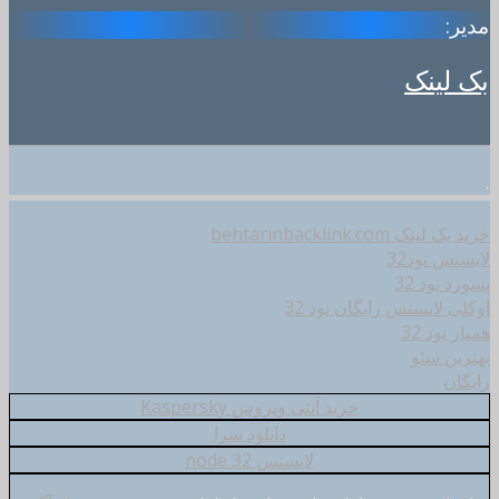
مدیر:
بک لینک
.
خرید بک لینک behtarinbacklink.com
لایسنس نود32
پسورد نود 32
اوکلی لایسنس رایگان نود 32
همیار نود 32
بهترین سئو
رایگان
خرید آنتی ویروس Kaspersky
دانلود سرا
لایسنس node 32