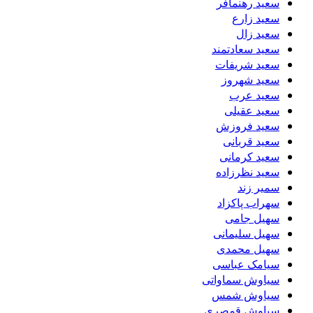
سعید رهنمافر
سعید زارع
سعید زال
سعید سعادتمند
سعید شریفات
سعید شهروز
سعید عرب
سعید عقیلی
سعید فروزش
سعید قربانی
سعید کرمانی
سعید نظرزاده
سمیر زند
سهراب پاکزاد
سهیل جامی
سهیل سلیمانی
سهیل محمدی
سیامک عباسی
سیاوش سماواتی
سیاوش شمس
سیاوش قمصری