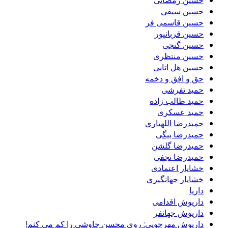
حسین سیفی
حسین قاسمی فر
حسین قربانپور
حسین گنجی
حسین منتظری
حسین ھل اتایی
حق و افق و دخمه
حمید تفرشی
حمید طالب زاده
حمید عسکری
حمیدرضا اللهیاری
حمیدرضا بیگی
حمیدرضا گلشن
حمیدرضا نجفی
خشایار اعتمادی
خشایار جهانگیری
داریا
داریوش اقدامی
داریوش جهانفر
داریوش مهرجویی: روی محسن چاوشی را کم می کنم!