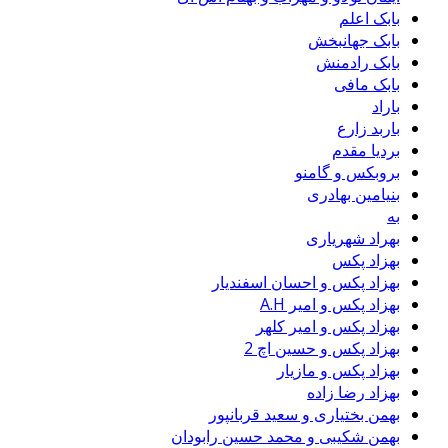
بابک اعلم
بابک جهانبخش
بابک رادمنش
بابک مافی
باراد
باربد زارع
بردیا مقدم
بروبکس و گامنو
بنیامین بهادری
به
بهراد شهریاری
بهزاد پکس
بهزاد پکس و احسان اسفندیار
بهزاد پکس و امیر A.H
بهزاد پکس و امیر کلهر
بهزاد پکس و حسین اچ 2
بهزاد پکس و مازیار
بهزاد رضا زاده
بهمن بختیاری و سعید قربانپور
بهمن شکیبی و محمد حسین رابودان