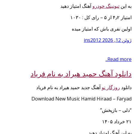
به این
تیونینگ خودرو
آهنگ امتیاز دهید
امتیاز ۴٫۲ از ۵ – رای کل : ۱۰۳۰
اولین نفری باش که امتیاز میده
ژوئن 12, 2026
ins2012
Read more..
دانلود آهنگ حمید هیراد به نام فریاد
دانلود
روزگار نو
آهنگ جدید حمید هیراد به نام فریاد
Download New Music Hamid Hiraad – Faryad
“دلی – بازپخش”
۲۱ خرداد ۱۴۰۵
به این آهنگ امتیاز دهید