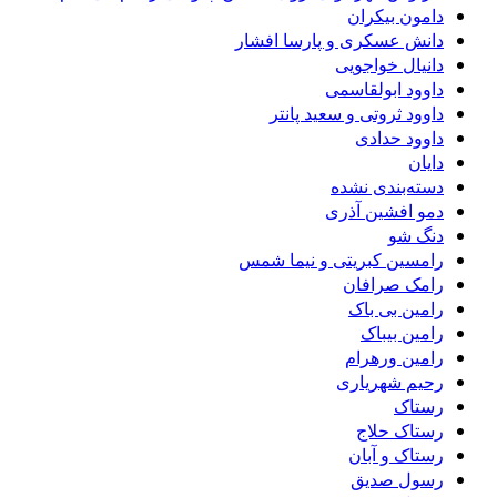
دامون بیکران
دانش عسکری و پارسا افشار
دانیال خواجویی
داوود ابولقاسمی
داوود ثروتی و سعید پانتر
داوود حدادی
دایان
دسته‌بندی نشده
دمو افشین آذری
دنگ شو
رامسین کبریتی و نیما شمس
رامک صرافان
رامین بی باک
رامین بیباک
رامین ورهرام
رحیم شهریاری
رستاک
رستاک حلاج
رستاک و آبان
رسول صدیق