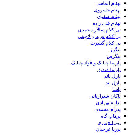
بهنام الماسی
بهنام خسروی
بهنام صفوی
بهنام قلی زاده
بی کلام سالار محمدی
بی کلام فریبرز لاچینی
بی کلام گیلبرت
بیگرز
بیگرض
پارسا چیلیک و فوآد چیلیک
پارسا صدیق
پازل باند
پازل بند
پاشا
پاکان شیرازیانی
پدارم بهزادی
پدرام محمدی
پرهام آگاه
پوریا حیدری
پوریا فرجیان