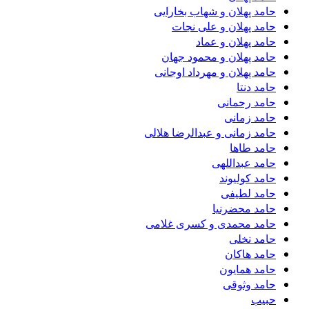
حامد پهلان و شهاب بخارایی
حامد پهلان و علی نجات
حامد پهلان و عماد
حامد پهلان و محمود جهان
حامد پهلان و مهرداد اوجانی
حامد دنتا
حامد رحمانی
حامد زمانی
حامد زمانی و عبدالرضا هلالی
حامد طاها
حامد عبداللهی
حامد کولیوند
حامد لطیفی
حامد محضرنیا
حامد محمدی و کسری غلامی
حامد نخلی
حامد هاکان
حامد همایون
حامد وثوقی
حبیب