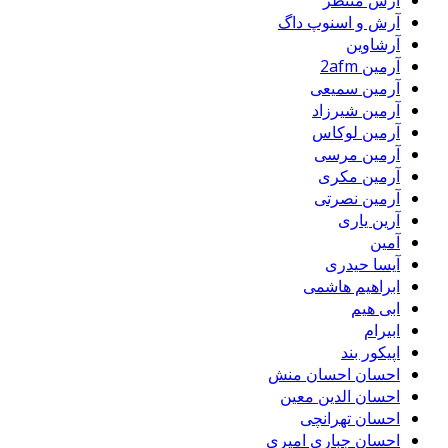
آرش و اسنوپ داگ
آرشاوین
آرمین 2afm
آرمین سمیعی
آرمین شیرزاد
آرمین لوکاس
آرمین مرسی
آرمین مکری
آرمین نصرتی
آرین یاری
آمین
آیسا حیدری
ابراهیم هاشمی
ابی هیم
ابیرام
اپیکور بند
احسان احسان منش
احسان الدین معین
احسان تهرانچی
احسان جباری امیری