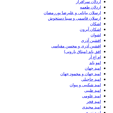
اردلان سرافراز
اردلان طعمه
ارسلان بیابانی و علیرضا پوررمضان
ارسلان قاسمی و سینا دستخوش
اشکان
اشکان آبرون
اشوان
افشین آذری
افشین آذری و محسن مقیاسی
افق باند (میثاق بارونی)
ام اچ آر
امو باند
امید جهان
امید جهان و محمود جهان
امید حاجیلی
امید شکیبی و پیوان
امید طیبی
امید علومی
امید فخر
امید مجیدی
امید نوری