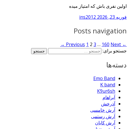
اولین نفری باش که امتیاز میده
فوریه 23, 2026
ins2012
Posts navigation
1
2
3
…
160
Next →
← Previous
جستجو برای:
دسته‌ها
Emo Band
K band
K9ur6sh
آبراهام
آذرخش
آرش خامسی
آرش رستمی
آرش کایان
آرش منتظر