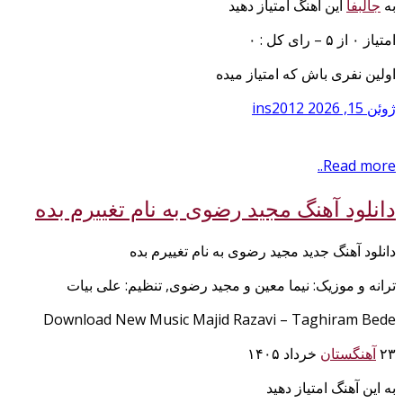
به
جالبفا
این آهنگ امتیاز دهید
امتیاز ۰ از ۵ – رای کل : ۰
اولین نفری باش که امتیاز میده
ژوئن 15, 2026
ins2012
Read more..
دانلود آهنگ مجید رضوی به نام تغییرم بده
دانلود آهنگ جدید مجید رضوی به نام تغییرم بده
ترانه و موزیک: نیما معین و مجید رضوی, تنظیم: علی بیات
Download New Music Majid Razavi – Taghiram Bede
۲۳
آهنگستان
خرداد ۱۴۰۵
به این آهنگ امتیاز دهید