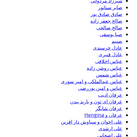
شیرزاد مردوانی
صابر سناتور
صادق صادق پور
صالح جعفر زاده
صالح صالحی
صبا یوسفی
صنیم
عادل خرسندی
عادل قنبری
عباس اخلاقی
عباس روشن زاده
عباس شمس
عباس عبدالملکی و امیر سوری
عباس و امین پوررضی
عرفان ادیب
عرفان ای تون و باربد بیدن
عرفان شایگر
عرفان و Hengina
علی اخوان و سیاوش دار افرین
علی ارشدی
علی اصحابی