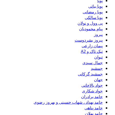
پویا
پویا بیاتی
پویا رمضانی
پویا سالکی
پی وول و نولان
پیام محمودیان
پیروز
پیروز بشردوست
پیمان زارعی
تیک تاک و A2
تیوان
جمال سیدی
جمشید
جمشید گرکانی
جهان
جواد بالاخانی
جواد شکاری
حامد برادران
حامد بهداد ، شهاب حسینی و بهروز رضوی
حامد پناهی
حامد پهلان