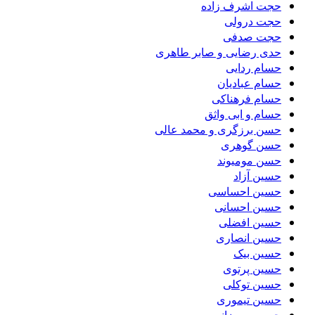
حجت اشرف زاده
حجت درولی
حجت صدفی
حدی رضایی و صابر طاهری
حسام ردایی
حسام عبادیان
حسام فرهناکی
حسام و ابی واثق
حسن برزگری و محمد عالی
حسن گوهری
حسن مومیوند
حسین آزاد
حسین احساسی
حسین احسانی
حسین افضلی
حسین انصاری
حسین بیک
حسین پرتوی
حسین توکلی
حسین تیموری
حسین رمضانی