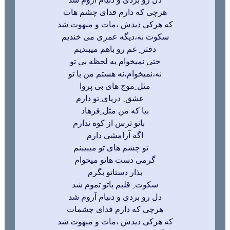
هرچی که دارم فدای چشم هات
که هرکی دیدش ،مات و مبهوت شد
سکوت نه،دیگه عمری می خندیم
دفتر ِ غم رو باهم میبندیم
حتی نمیخوام یه لحظه بی تو
نه،نمیخوام،نه هستم من با تو
مثل ِموج های بی پروا
عشق ِ دریای ِتو دارم
بیا که من مثل ِفرهاد
باتو ترس از کوه ندارم
اگه آرامشی دارم
تو چشم های تو میبیبنم
گرمی دست هاتو میخوام
بذار دستاتو بگ
رم
سکوت ِ قلبم باتو تموم شد
دل رو بردی و دنیام آروم شد
هرچی که دارم فدای چشمات
که هرکی دیدش ،مات و مبهوت شد