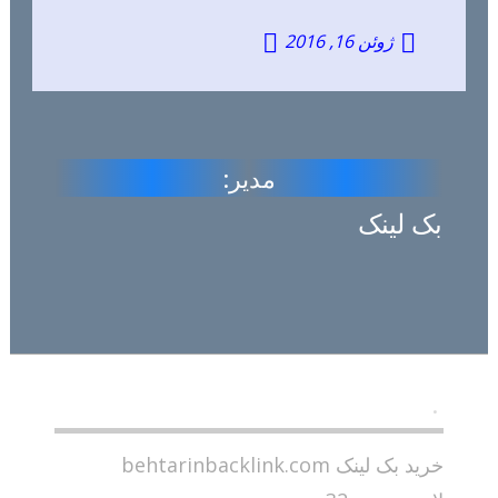
ژوئن 16, 2016
مدیر:
بک لینک
.
خرید بک لینک behtarinbacklink.com