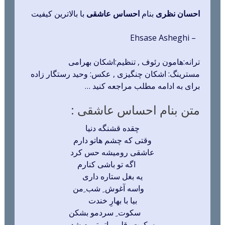
احسان نظری
بنام
احساس عاشقی
با بالاترین کیفیت
– Ehsase Asheghi
ترانه:هامون رئوف , تنظیم:اشکان بهرامی
مسترینگ: اشکان چنگیزی , عکس: وحید رستگار زاده
برای به ادامه مطلب مراجعه کنید …
متن بنام احساس عاشقی :
چقده قشنگه دنیا
وقتی که چشم هاتو دارم
عاشقی رومیشه حس کرد
اگه تو باشی کنارم
یه بغل ستاره داری
واسه آغوش ِ شب ِمن
بیا با بهارِ خندت
سکوت ِ سردمو بشکن
سکوت ِ قلبم باتو تموم شد