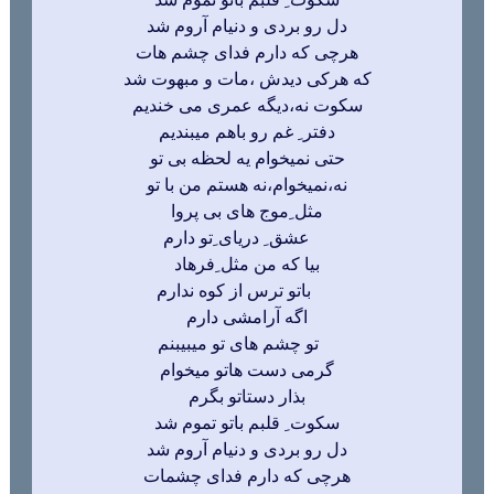
دل رو بردی و دنیام آروم شد
هرچی که دارم فدای چشم هات
که هرکی دیدش ،مات و مبهوت شد
سکوت نه،دیگه عمری می خندیم
دفتر ِ غم رو باهم میبندیم
حتی نمیخوام یه لحظه بی تو
نه،نمیخوام،نه هستم من با تو
مثل ِموج های بی پروا
عشق ِ دریای ِتو دارم
بیا که من مثل ِفرهاد
باتو ترس از کوه ندارم
اگه آرامشی دارم
تو چشم های تو میبیبنم
گرمی دست هاتو میخوام
بذار دستاتو بگ
رم
سکوت ِ قلبم باتو تموم شد
دل رو بردی و دنیام آروم شد
هرچی که دارم فدای چشمات