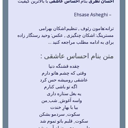
احسان نظری
بنام
احساس عاشقی
با بالاترین کیفیت
– Ehsase Asheghi
ترانه:هامون رئوف , تنظیم:اشکان بهرامی
مسترینگ: اشکان چنگیزی , عکس: وحید رستگار زاده
برای به ادامه مطلب مراجعه کنید …
متن بنام احساس عاشقی :
چقده قشنگه دنیا
وقتی که چشم هاتو دارم
عاشقی رومیشه حس کرد
اگه تو باشی کنارم
یه بغل ستاره داری
واسه آغوش ِ شب ِمن
بیا با بهارِ خندت
سکوت ِ سردمو بشکن
سکوت ِ قلبم باتو تموم شد
دل رو بردی و دنیام آروم شد