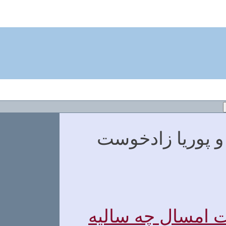
میرعلی و پوریا زادخوست
ت امسال چه سالیه