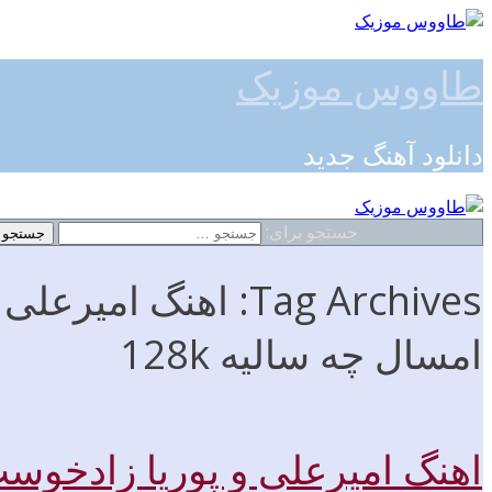
طاووس موزیک
دانلود آهنگ جدید
جستجو برای:
Tag Archives: اهنگ ا
امسال چه سالیه 128k
اهنگ امیرعلی و پوریا زادخوس