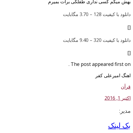
بهش میگم کسی نداری طفلکی برات بمیرم
دانلود با کیفیت 128 –
3.70 مگابایت
[]
دانلود با کیفیت 320 –
9.40 مگابایت
[]
The post appeared first on .
اهنگ امیرعلی کفر
قرآن
اکتبر 1, 2016
مدیر:
بک لینک