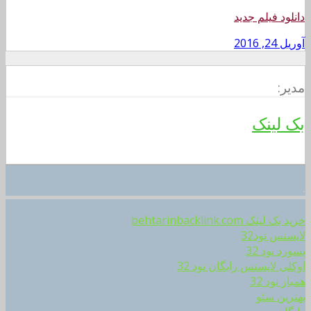
دانلود فیلم جدید
آوریل 24, 2016
مدیر:
بک لینک
.
خرید بک لینک behtarinbacklink.com
لایسنس نود32
پسورد نود 32
اوکلی لایسنس رایگان نود 32
همیار نود 32
بهترین سئو