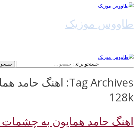
طاووس موزیک
دانلود آهنگ جدید
جستجو برای:
Tag Archives: اهنگ 
128k
اهنگ حامد همایون به چشمات