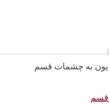
حامد همایون به چشمات قسم
 قسم