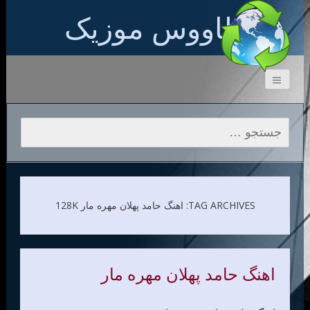
طاووس موزیک
جستجو برای:
TAG ARCHIVES: اهنگ حامد پهلان مهره مار 128K
اهنگ حامد پهلان مهره مار