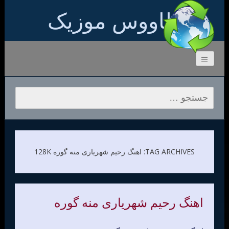
طاووس موزیک
جستجو برای:
TAG ARCHIVES: اهنگ رحیم شهریاری منه گوره 128K
اهنگ رحیم شهریاری منه گوره