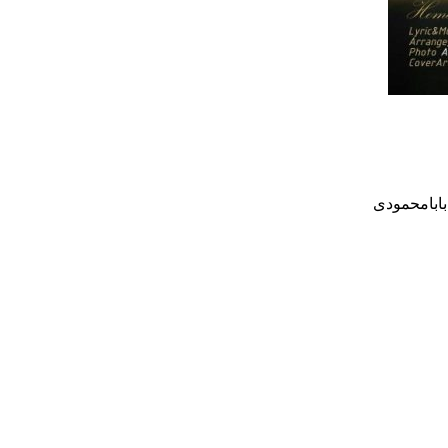
بابامحمودی