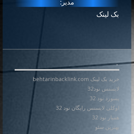
مدیر:
بک لینک
.
خرید بک لینک behtarinbacklink.com
لایسنس نود32
پسورد نود 32
اوکلی لایسنس رایگان نود 32
همیار نود 32
بهترین سئو