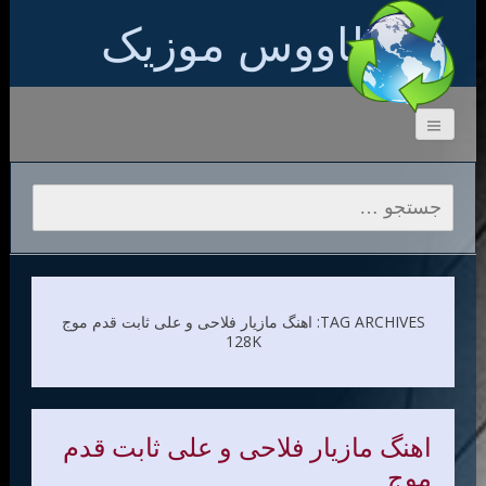
طاووس موزیک
جستجو برای:
TAG ARCHIVES: اهنگ مازیار فلاحی و علی ثابت قدم موج
128K
اهنگ مازیار فلاحی و علی ثابت قدم
موج