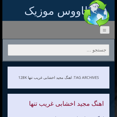
طاووس موزیک
جستجو برای:
TAG ARCHIVES: اهنگ مجید اخشابی غریب تنها 128K
اهنگ مجید اخشابی غریب تنها