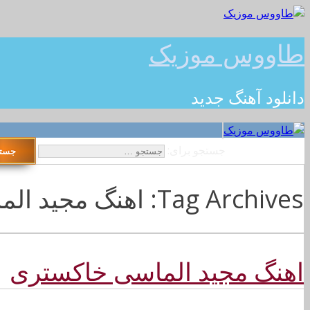
طاووس موزیک
دانلود آهنگ جدید
جستجو برای:
Tag Archives: اهنگ مجید الماسی خاکستری 128k
اهنگ مجید الماسی خاکستری