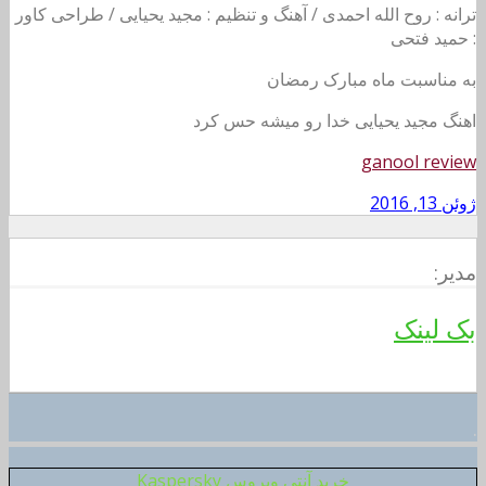
ترانه : روح الله احمدی / آهنگ و تنظیم : مجید یحیایی / طراحی کاور
: حمید فتحی
به مناسبت ماه مبارک رمضان
اهنگ مجید یحیایی خدا رو میشه حس کرد
ganool review
ژوئن 13, 2016
مدیر:
بک لینک
.
خرید آنتی ویروس Kaspersky