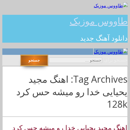
طاووس موزیک
دانلود آهنگ جدید
جستجو برای:
Tag Archives: اهنگ مجید
یحیایی خدا رو میشه حس کرد
128k
اهنگ مجید یحیایی خدا رو میشه حس کرد