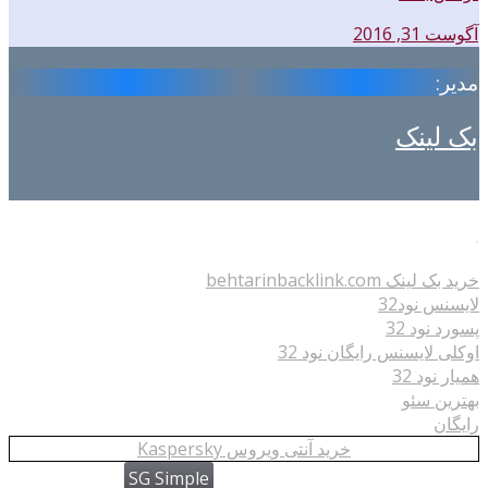
آگوست 31, 2016
مدیر:
بک لینک
.
خرید بک لینک behtarinbacklink.com
لایسنس نود32
پسورد نود 32
اوکلی لایسنس رایگان نود 32
همیار نود 32
بهترین سئو
رایگان
خرید آنتی ویروس Kaspersky
SG Simple
Powered by WordPress
| theme