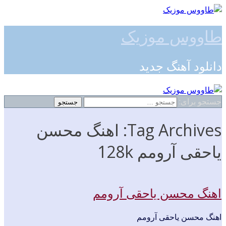
طاووس موزیک
دانلود آهنگ جدید
جستجو برای:
Tag Archives: اهنگ محسن
یاحقی آرومم 128k
اهنگ محسن یاحقی آرومم
اهنگ محسن یاحقی آرومم