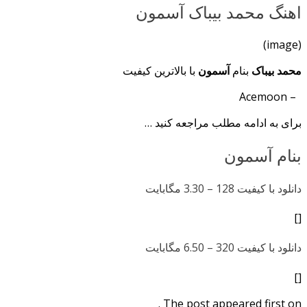
اهنگ محمد بیباک آسمون
(image)
محمد بیباک
بنام
آسمون
با بالاترین کیفیت
– Acemoon
برای به ادامه مطلب مراجعه کنید …
بنام آسمون
دانلود با کیفیت 128 –
3.30 مگابایت
[]
دانلود با کیفیت 320 –
6.50 مگابایت
[]
The post appeared first on .