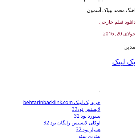
اهنگ محمد بیباک آسمون
دانلود فیلم خارجی
جولای 20, 2016
مدیر:
بک لینک
.
خرید بک لینک behtarinbacklink.com
لایسنس نود32
پسورد نود 32
اوکلی لایسنس رایگان نود 32
همیار نود 32
بهترین سئو