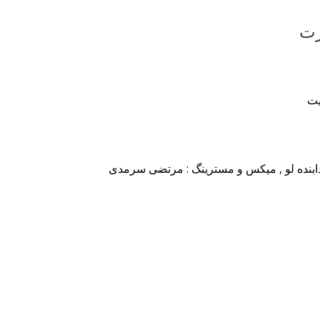
زت
یت
خدابنده لو , میکس و مسترینگ : مرتضی سرمدی