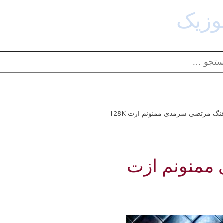
زیک
دانلود آهنگ جدید
و برای:
ممنونم ازت