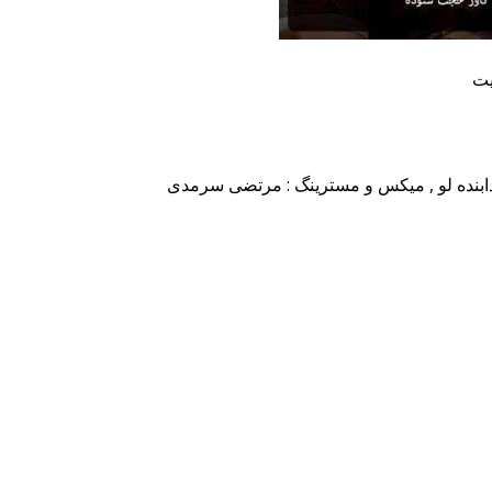
یت
خدابنده لو , میکس و مسترینگ : مرتضی سرمدی