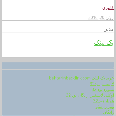
فانتزی
ژوئن 20, 2016
مدیر:
بک لینک
.
خرید بک لینک behtarinbacklink.com
لایسنس نود32
پسورد نود 32
اوکلی لایسنس رایگان نود 32
همیار نود 32
بهترین سئو
رایگان