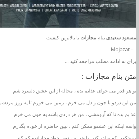
مسعود سعیدی
بنام
مجازات
با بالاترین کیفیت
– Mojazat
برای به ادامه مطلب مراجعه کنید …
متن بنام مجازات :
تو هر قدر می خوای عذابم بده ، محاله از این عشق دلسرد شم
من این دردو با جون و دل می خرم ، زمین می خورم تا یه روز مردشم
عذابم بده تا که آرومشی ، من هر دردی باشه به جون می خرم
واسه اینکه این عشقو ممکن کنم ، ببین حاضرم از خودم بگذرم
به حکمی که صادر کنی راضی م ، نمی خواد مجازاتمو کم کنی