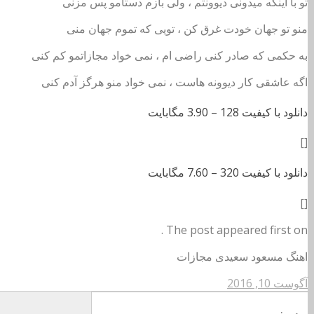
تو با اینکه میدونی دیوونتم ، ولی بازم دستامو پس م
زنی
منو تو جهان خودت غرق کن ، تویی که تموم جهان منی
به حکمی که صادر کنی راضی ام ، نمی خواد مجازاتمو کم کنی
اگه عاشقی کار دیوونه هاست ، نمی خواد منو هرگز آدم کنی
دانلود با کیفیت 128 –
3.90 مگابایت
[]
دانلود با کیفیت 320 –
7.60 مگابایت
[]
The post appeared first on .
اهنگ مسعود سعیدی مجازات
آگوست 10, 2016
مدیر: