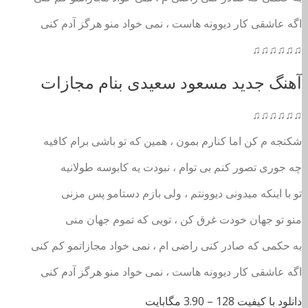
اگه عاشقی کار دیوونه هاست ، نمی خواد منو هرگز آدم کنی
♫♫♫♫♫♫
آهنگ جدید مسعود سعیدی بنام مجازات
♫♫♫♫♫♫
شکنجه م کن اما کنارم بمون ، همین که تو باشی برام کافیه
چه جوری تصور کنم بی توام ، نبودت یه کابوسه طولانیه
تو با اینکه میدونی دیوونتم ، ولی بازم دستامو پس م
زنی
منو تو جهان خودت غرق کن ، تویی که تموم جهان منی
به حکمی که صادر کنی راضی ام ، نمی خواد مجازاتمو کم کنی
اگه عاشقی کار دیوونه هاست ، نمی خواد منو هرگز آدم کنی
دانلود با کیفیت 128 –
3.90 مگابایت