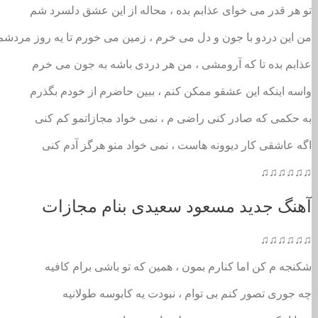
تو هر قدر می خوای عذابم بده ، محاله از این عشق دلسرد شم
من این دردو با جون و دل می خرم ، زمین می خورم تا یه روز مردشم
عذابم بده تا که آرومشی ، من هر دردی باشه به جون می خرم
واسه اینکه این عشقو ممکن کنم ، ببین حاضرم از خودم بگذرم
به حکمی که صادر کنی راضی م ، نمی خواد مجازاتمو کم کنی
اگه عاشقی کار دیوونه هاست ، نمی خواد منو هرگز آدم کنی
♫♫♫♫♫♫
آهنگ جدید مسعود سعیدی بنام مجازات
♫♫♫♫♫♫
شکنجه م کن اما کنارم بمون ، همین که تو باشی برام کافیه
چه جوری تصور کنم بی توام ، نبودت یه کابوسه طولانیه