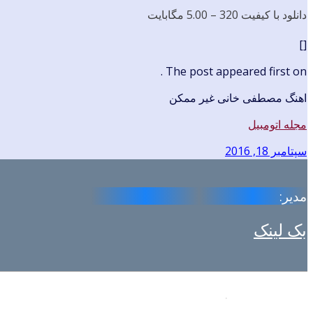
دانلود با کیفیت 320 –
5.00 مگابایت
[]
The post appeared first on .
اهنگ مصطفی خانی غیر ممکن
مجله اتومبیل
سپتامبر 18, 2016
مدیر:
بک لینک
.