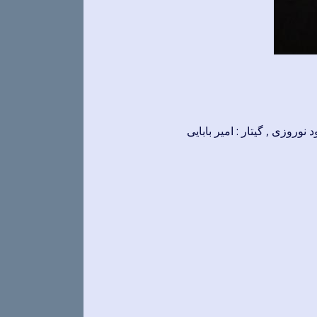
نوروزی , گیتار : امیر بابایی