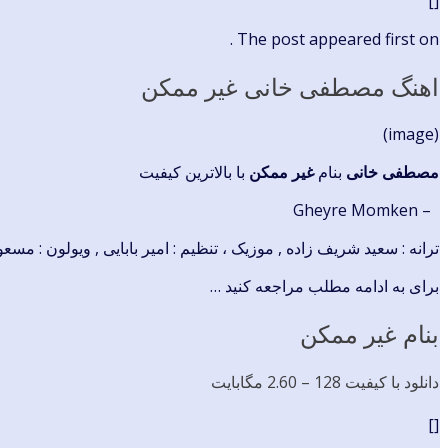
[]
The post appeared first on .
اهنگ مصطفی خانی غیر ممکن
(image)
مصطفی خانی
بنام
غیر ممکن
با بالاترین کیفیت
– Gheyre Momken
ترانه : سعید شریف زاده , موزیک ، تنظیم : امیر بابایی , ویولون : مسعود 
برای به ادامه مطلب مراجعه کنید …
بنام غیر ممکن
دانلود با کیفیت 128 –
2.60 مگابایت
[]