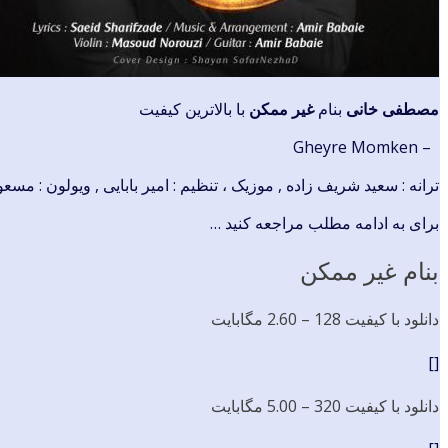
مصطفی خانی
بنام
غیر ممکن
با بالاترین کیفیت
– Gheyre Momken
ترانه : سعید شریف زاده , موزیک ، تنظیم : امیر بابایی , ویولون : مسعود 
برای به ادامه مطلب مراجعه کنید …
بنام غیر ممکن
دانلود با کیفیت 128 –
2.60 مگابایت
[]
دانلود با کیفیت 320 –
5.00 مگابایت