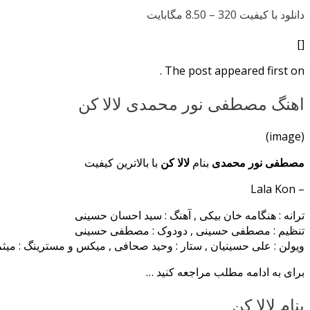
دانلود با کیفیت 320 –
8.50 مگابایت
[]
The post appeared first on .
اهنگ مصطفی نور محمدی لالا کن
(image)
مصطفی نور محمدی
بنام
لالا کن
با بالاترین کیفیت
– Lala Kon
ترانه : هنگامه خان بیکی , آهنگ : سید احسان حسینی
تنظیم : مصطفی حسینی , دودوک : مصطفی حسینی
ویولن : علی حسینیان , ستار : وحید صحافی , میکس و مسترینگ : میث
برای به ادامه مطلب مراجعه کنید …
بنام لالا کن