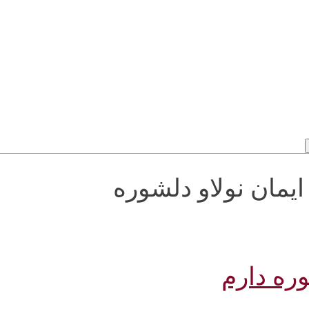
راب و ایمان نولاو دلشوره
وره دارم