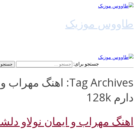
طاووس موزیک
دانلود آهنگ جدید
جستجو برای:
Tag Archives: اهنگ مه
دارم 128k
اهنگ مهراب و ایمان نولاو دلش