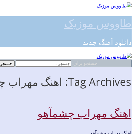
طاووس موزیک
دانلود آهنگ جدید
جستجو برای:
Tag Archives: اهنگ مهراب چشمآهو 128k
اهنگ مهراب چشمآهو
اهنگ مهراب چشمآهو