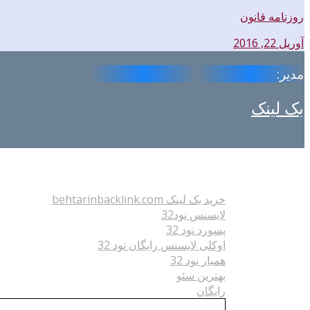
روزنامه قانون
آوریل 22, 2016
مدیر:
بک لینک
.
خرید بک لینک behtarinbacklink.com
لایسنس نود32
پسورد نود 32
اوکلی لایسنس رایگان نود 32
همیار نود 32
بهترین سئو
رایگان