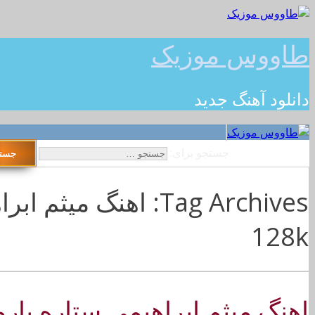
طاووس موزیک
دانلود آهنگ جدید
جستجو برای:
Tag Archives: اهنگ می
128k
اهنگ میثم ابراهیمی ستاره بار