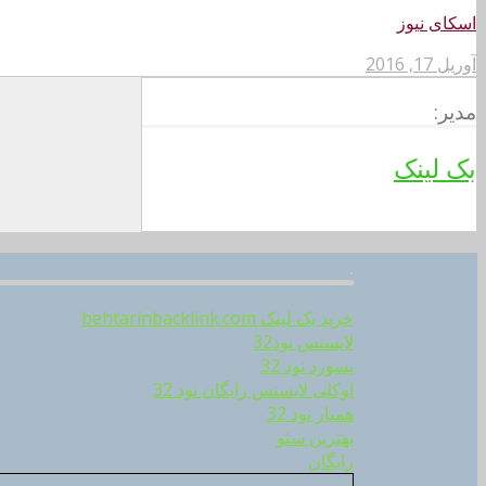
اسکای نیوز
آوریل 17, 2016
مدیر:
بک لینک
.
خرید بک لینک behtarinbacklink.com
لایسنس نود32
پسورد نود 32
اوکلی لایسنس رایگان نود 32
همیار نود 32
بهترین سئو
رایگان